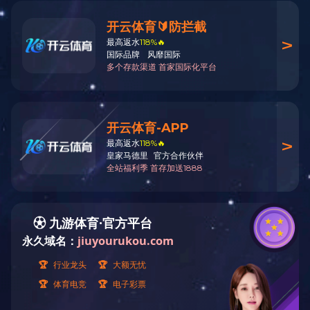
公司镐形截齿是世界杯网上下单平台（中国）集团公司上的一个配件，为煤矿实
现自动化做出了很大的贡献，我公司的世界杯网上下单平台（中国）集团公司镐
形截齿型号齐全，价格优惠，买U82世界杯网上下单平台（中国）集团公司截齿
就选山德维克。...
N磨世界杯网上下单平台（中国）集团公司截齿世界杯网上下单平台
（中国）集团公司镐形截齿
2019-07-12
N磨世界杯网上下单平台（中国）