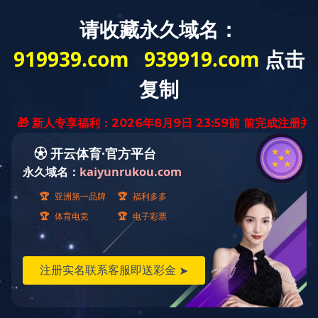
世界杯网上下单平台（中国）集团公司截齿
gl80-30-u82-m1926b2-c世界杯网上下单平台（中国）集团公司镐形
截齿
2024-10-30
gl80-30-u82-m1926b2-c世界杯网上下单平台（中国）集团