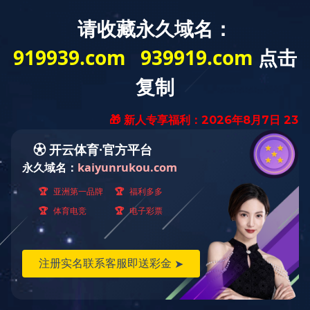
刀型截齿
矿用刀型截齿（刀形截齿）
2018-07-30
矿用刀型截齿（刀形截齿）又名刀
齿，世界杯网上下单平台（中国）集团公司刀型截齿，因其形状类似刀形而得其
名，世界杯网上下单平台（中国）集团公司刀形截齿切割深度大于镐形截齿，可