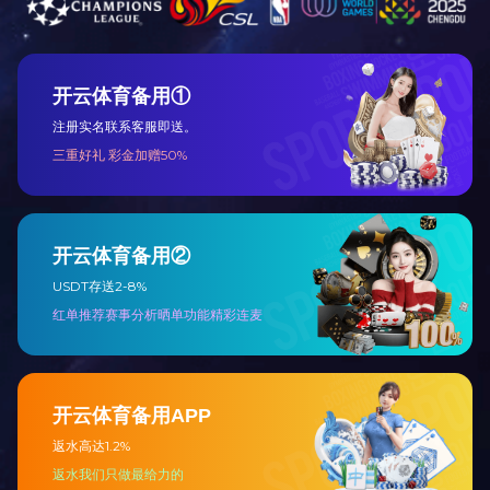
山西N磨世界杯网上下单平
世界杯网上下单平台（中
台（中国）集团公司截齿-
国）集团公司截齿有几种-
世界杯网上下单平台（中
世界杯网上下单平台（中
国）集团公司N磨截齿哪家
国）集团公司镐型截齿的破
好
坏
截齿钎焊的工艺与发展