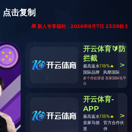
列
其它矿用系
新闻媒体
世界杯网上
首页
>
新闻媒体
>
公司新闻
>
列
下单平台
因有哪些
（中国）集团公司截齿
、掘进机截齿、
（中国）集
下单平台（中国）集团公司截齿发挥着
截齿作为一种易耗损的采掘设备零部
团公司
集，产生了比较大的应力，这样一来