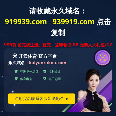
业界资讯
矿井灭火法有哪些?
2019-12-22
火灾发生的主要因素是热源、可燃物 空气的供给三者同时存
在,缺一不可。灭火就是要除掉其中的一两个或全部因素。
灭火的方法大体可以对应地分为:解除可燃物 、降低燃烧温
度、断绝空气的供给三个方面。在实际应用中,采用哪一种灭
火方法,要根据矿井自身条件和火灾情況而定。
一、Z接灭火法
（1）挖除可燃物。 就是将已经发热或燃烧的矿物、岩石以
及其他可燃物挖出、清除、运出井外,这是扑灭矿井火灾Z全
面的方法,但是这种方法有它的局限性,主要适用于:火灾处于
初起阶段,涉及范围不大; 无爆炸危险;火源位于人员可Z接到
达的地点。这种灭火方法具有特定的危险性(如中毒、窒息
等),要制定严格的**保障措施,同时加强**组现官理工作。