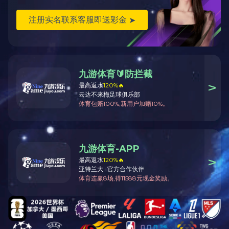
出式通风系统的矿井中,为了要减少从地面渗涌到崩落区的涌
风,可在崩洛区下面的主通风风流(其风压对地面说为负压)中
设置辅扇(在该采区的入风侧),井在其回风侧设置调节风窗,以
便提高该采区通风风流的风压,或者说,保持该采区的进风风
量等于或略大于它的回风量,从而阻挡地面的风漏入灭火区。
三、联合灭火法
当矿内火灾不能用Z接灭火法消灭时,应立即采用本法。目前
常用的是向封闭火区注人泥浆或惰性气体。
（1）灌浆灭火。灌浆灭火的技术要求大体上与防止性灌浆
的相同。但是,灌浆方式和灌浆参数b须根据消灭火灾这一具
体目的和火区的具体条件来确定。一般的原则是开始确定火
源中心及其发展动向,然后采取先外围后中心的原则用泥浆包
围火源和附近的蔓延区,实行全面灌浆,或在火灾蔓延的前方
用泥浆筑一道“篱笆”,阻止火灾蔓延。如果采用钻孔注浆,布置
钻孔时要避开地表塌陷区,也不要将钻孔打入采空区内的矿柱
中。若采用消火巷道通达火源来注浆,则应保证掘进消火巷道
的**性。
（2）灌注惰性气体灭火。往封闭火区注人惰性气体(CO,、
N,和水蒸气等)可以排挤出火区的空气,增加密闭区内的气压,