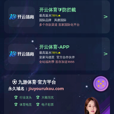
（2）用水、化学火火磊,销性气体、泡沫剂、胶体材料 砂子
,泥浆和岩粉等材料火成在Z短时间内,火火初期迅速地扑灭火
灾。
二、封闭火火法
封闭火火法是以阻止空气进人火源地,使火区因缺氧而熄灭的
内法,在通往火区田所有巷道内建筑防火墙,填平地面塌陷区
裂院,此方法一般在当区能用Z接火火法政用其他方法灭火无
效时采用。
对火区的封团,重点应考感的是,如何将火区迅速面严密地控
制和封闭起来,以及封南对程中能否引起禁炸时可能性。因
此,对于密闭墙的类理和强度,建造地点和施工快封闭过程中
的通风,Z后封团的程序等,都b须慎重作出决定。
火区封闭后,应设法加速火灾熄灭。 首要的措施是减少火区
的漏风。 由于现今任何密闲墙都不能完全杜绝浦风,所以b须
采取补充措施-平衡风压,即尽量减小火区进风与回风两侧的
风压差。
利用平衡风压法的原理,针对各种不同情况,采取不同的具体
措施。 如设置消火巷道建立平衡压差的侗室等。 在采用抽