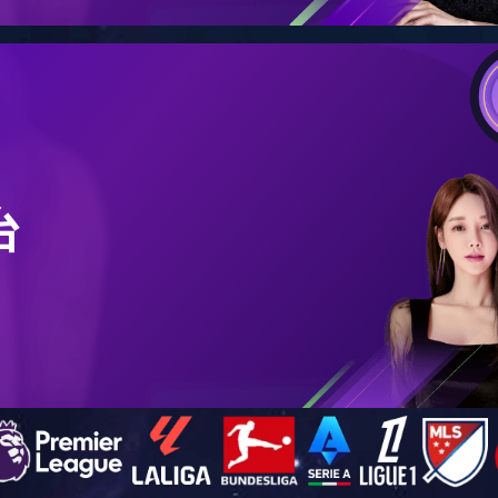
中国）集团公司b须安装内外喷雾装置，外喷雾压力不小于1.5M
于4 MPa。
不小于1.5 MPa。
工作时，b须护帮护顶，切断电源，打开世界杯网上下单平台（中
支架、单体液压支柱b须加固，9】爆破警戒范围：Z巷不小于1
1.5 MPa。喷雾泵压力达到8 MPa。
20米，滞后滚筒12米，防止损坏刮板机哑铃销、煤机滑靴，
0mm，充分利用支架侧护板。
撑力b须达到252bar以上，防止冒顶压死支架。
初撑力为60KN,100mm的为90 KN。
出口距离不小于0.7米，高度不小于1.8米，两出口无杂物、淤
小于3 MPa，外喷雾使用水压压力不小于1.5 MPa，如果
使用外喷雾和除尘装置。
检修以及交接班时，切割头b须落地，断开掘进机电源开关和磁
，断电浓度≥1.5%，复电浓度<1.0%，断电范围掘进机电源。