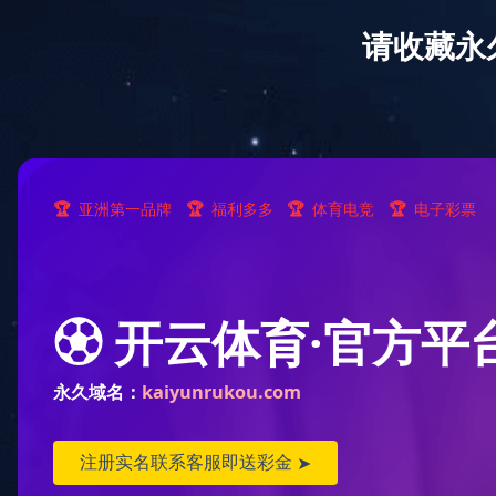
业界资讯
煤矿采煤掘进类专业
2019-12-25
煤矿有好多专业的名词，那么这些名词
采煤类
【1】综采：采煤工作面破煤、装煤
【2】单向割煤：世界杯网上下单平
【3】地下开采方法：长壁跨落采煤
集团公司和房柱式采煤法，工作面倾角
【4】长壁工作面采煤工艺分：综采