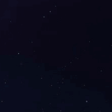
pdc钻头种类的详细分类及说明