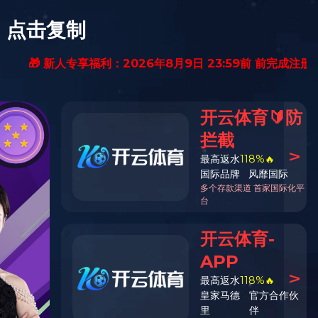
列
其它矿用系
新闻媒体
世界杯网上
首页
>
新闻媒体
>
业界资讯
>
列
下单平台
释和基本知识大全
（中国）集
式。
、连续世界杯网上下单平台（中国）
团公司