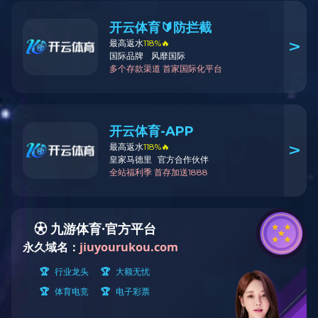
卖钻杆钻头的厂家矿山钻头生产厂家
2019-08-02
找卖钻杆钻头的厂家,
矿山钻头生产厂家 就选世界杯网上下单平台（中国）集团公司(简称山德维克)山
德维克公司是一家专们生产制造煤矿钻具的公司，公司自成立生产以来，受到
了...