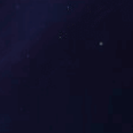
井下电钳工考试题库
2019-07-13
井下电钳工是一种必用的工种，那么针对
电钳工的考核又应该考哪些方面的内容呢，下面小编为您整理了关于井下电钳工
考试题库40题供您参考选用，也可以复习使用。 一、单选...