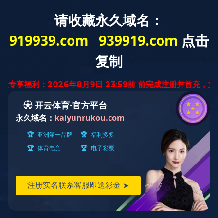
公司新闻
新闻动态
故事绽放精彩！这里是山德维克矿山装备制造有限公司新闻动态频道，感谢您的
阅读。每一个山德维克与社会各界发生的故事，都将一一呈现，被人们阅读、分
享。如您想与更多人分享您的故事，请将内容发送至：337976593@qq.com 文
体字数不限，一经采用就有礼品赠送！