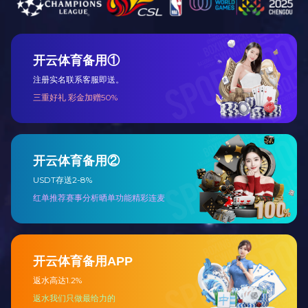
煤矿掘进专业习惯性违章(手册)都有哪些
2019-07-30
煤矿a全生产，关
键因素在人，在人的遵章作业、在人的行为规范。煤矿多数事故是违章作业造成
的。研究发现，违章作业现象中不少是习惯性违章。做到防止非常重要，那么煤
矿掘进...