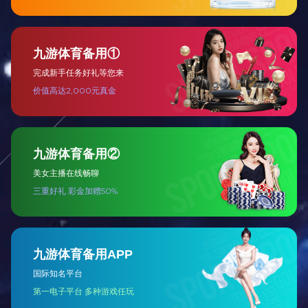
旋挖钻机钻杆的保养维护办法
2019-07-24
现在带大家来了解一下旋挖钻
机钻杆的保养维护方法， 钻杆 对于我们旋挖钻机来说是非常重要的部件，大家
要好好地维护它。钻杆是旋挖钻机施工的主力军，直接接触地面，所以我们...