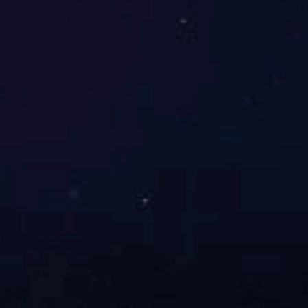
N磨世界杯网上下单平台（中国）集团公司截齿世界杯网上下单平台
（中国）集团公司镐形截齿
2019-07-12
N磨世界杯网上下单平台（中国）
集团公司截齿是煤矿世界杯网上下单平台（中国）集团公司镐形截齿的一种，我
们在购买时要根所矿井生产实际环境来选用适合我们煤矿用的产品，山德维克的
世界杯网上下单平台（中国）集团公司镐形截齿有U82、U84、U85、U94、
U95、U170等型号，供...