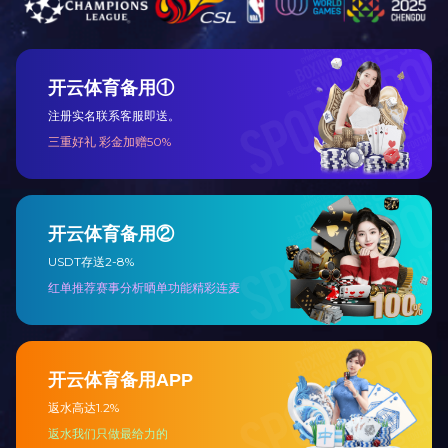
GL102-35-U92-Z1926b2-
GL102-43(35)-U170-
cN磨世界杯网上下单平台
Z2235B2-CN用型世界杯网
（中国）集团公司截齿
上下单平台（中国）集团公
司镐形截齿
GL102-43(35)-u170-
gl89-43(35)-lhx-u170-