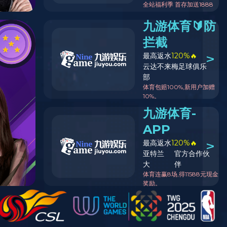
。
工艺，达到40-45度，表面基本无氧化。