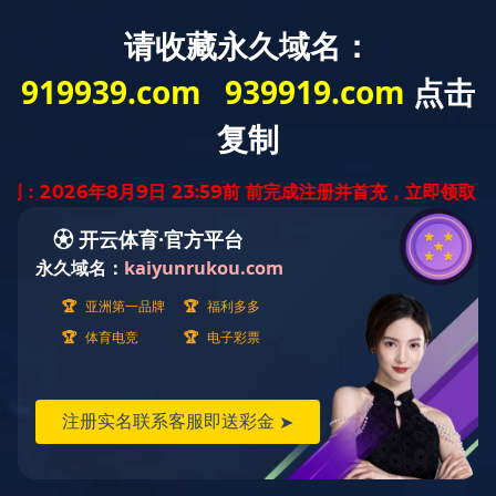
世界杯网上下单平台（中国）集团公司截齿
gl89-43(35)-lhx-u170-z2235b2-cN用型世界杯网
上下单平台（中国）集团公司截齿
2024-10-30
gl89-43(35)-lhx-u170-z2235b2-c*用型世界杯网上下单平台（中国）集团公司
截齿，是专门针对硬质煤石制造的产品，比较不易磨损*用，钻进效率很高，使
用寿命较长，买U170世界杯网上下单平台（中国）集团公司截齿找山德维特公
司，急您之所急让您用的更放心。
山德维克截齿简介：
截齿是采煤过程中大量使用的易损件，齿体磨损是其主要失效形式之一，所以针
对这种情况多年来经过不断的努力、开发研制、井下实验、不断改进生产工艺，
使我公司的产品从硬度、抗拉、抗弯、抗冲击、不易磨损等技术达到或超过同类
进口产品。通过山德维克公司不断的努力，提高了截齿的可靠性，成功的降低了
采掘成本，为g家开展煤炭开采机械化做出了很大的贡献。买硬岩截齿就选山德
维克截齿，专啃硬岩，不易磨损实用。
目前新型的截齿有如下使用优势：