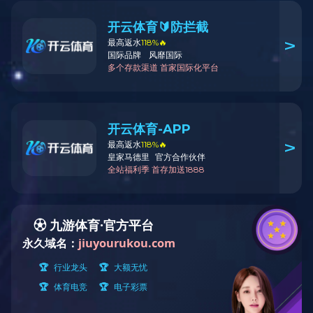
目前新型的截齿有如下使用优势：
1、使用寿命长，是传统截齿的1-1.5倍。
2、工作效率高：是老式截齿的2.5倍。
3、节能效率好：因更换次数大幅度下降，缩短了世界杯网上下单平台（中国）
集团公司的停机时间，降低了采掘成本。
产量质量标准：A、锥体部硬度：HRC>65 B、截齿杆硬度：HRC28° -32°C、
表面硬度：HV>2000 采用t殊热处理工艺，达到40-45度，表面基本无氧化。