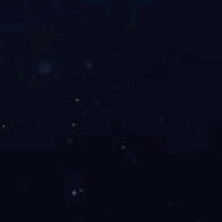
GL102-43(35)-u170-
gl89-43(35)-lhx-u170-
s2535b2-cN磨世界杯网上
z2235b2-cN用型世界杯网
下单平台（中国）集团公司
上下单平台（中国）集团公
截齿
司截齿
搜索本站
客服咨询
15935109728
站点地图
｜
网站地图
Copyright © 2018-2021 世界杯网上下单平台（中国）集团公司 版权所有 |
湘ICP备
18013084号-1
开云web站登录页面入口
|
世界杯压注平台
|
开云手机官方网站
|
MK·体