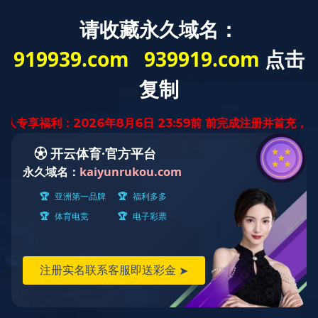
世界杯网上下单平台（中国）集团公司截齿
gl80-30-u85-m1622b2-c世界杯网上下单平台
（中国）集团公司镐形截齿
2024-10-30
gl80-30-u85-m1622b2-c世界杯网上下单平台（中国）集团公司镐形截齿，可
以适用于世界杯网上下单平台（中国）集团公司上，供采煤作业使用，我公司是
一家专门制造截齿的厂家，买U85世界杯网上下单平台（中国）集团公司镐形截
齿就选山德维克，攻坚克难，不易磨损*用，急您之所急.
山德维克截齿简介：
截齿是采煤过程中大量使用的易损件，齿体磨损是其主要失效形式之一，所以针
对这种情况多年来经过不断的努力、开发研制、井下实验、不断改进生产工艺，
使我公司的产品从硬度、抗拉、抗弯、抗冲击、不易磨损等技术达到或超过同类
进口产品。通过山德维克公司不断的努力，提高了截齿的可靠性，成功的降低了
采掘成本，为g家开展煤炭开采机械化做出了很大的贡献。买硬岩截齿就选山德
维克截齿，专啃硬岩，不易磨损实用。
目前新型的截齿有如下使用优势：