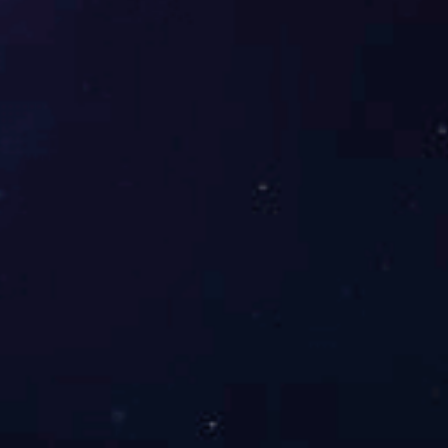
相关产品
GL102-35-U92-Z1926b2-
GL102-43(35)-U170-
cN磨世界杯网上下单平台
Z2235B2-CN用型世界杯网
（中国）集团公司截齿
上下单平台（中国）集团公
司镐形截齿