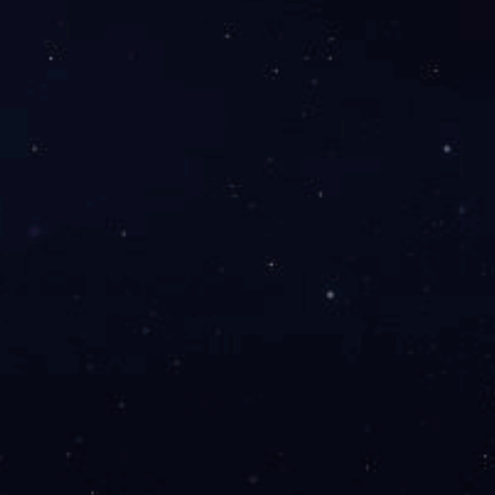
下一页
末页
客服咨询
15935109728