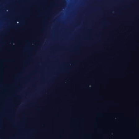
世界杯网上下单平台（中国）集团公司截齿发挥
下单平台（中国）集团公司和湿式
世界杯网上下单平台（中国）集团公
别和优缺点有哪些
机高性能的截齿（硬岩截齿）
2022-03-23
合金
2020-07
花钻头、煤钻头，是湖南山德维克截齿
配好鞍，g效的世界杯网上下单平台（中国
款主打钻头产品。公司生产的煤钻头型
司、掘进机当然要高性能的截齿来匹配。现
30、Ф32、Ф42、Ф43等。具体的型号
聊一聊世界杯网上下单平台（中国）集团公
可以定做，...
截齿。它的价格和体型可能和世界杯网上下
（中国）集团公司比起来微乎其微，但是功
如果把截齿的价...