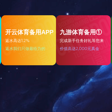
获得一致的好评。我公司在山西只有指
省太原市南堰新万水物贸城南外水13-
.
分类的，都可以分成什么类型
世界杯网上下单平台（中国）集团公
头是一种旋转而头端有切削能力的工
现冷裂的原因有哪些
2024-01-25
世界杯
SK或高速钢SKH2、SKH3等材料，经
平台（中国）集团公司截齿出现冷裂的原因
经淬火热处理后磨制而成，用于金属或
截齿有 世界杯网上下单平台（中国）集团公
孔加工。它的使用范围极广，可...
掘进机截齿、旋挖机截齿等类型，不同种类
有着不一样的效用。在矿山开采、井下采掘