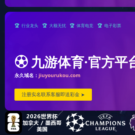
世界杯网上下单平台（中国）集团公司截齿有
山西N磨世
几种-世界杯网上下单平台（中国）集团公司镐
司截齿-世
型截齿的破坏原因
N磨截齿哪家
2024-11-01
世界杯网上下单平
台（中国）集团公司截齿主要用于煤矿开采及巷道、
网上下单平台
隧道、地面开沟等工程的掘进。主要配用世界杯网上
司，我公司的