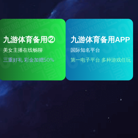
司截齿出
钻头的分类有哪些？
2022-03-23
目前石油行业使
用的钻头有很多种类，以不同的钻进方式为根据对钻
网上下单
头进行分类，可以将其分为金刚石钻头、牙轮钻头与
有哪些呢?
刮刀钻头，这三种钻头是基本的钻头形式。在这三种
司截齿 、
钻头中，...
的截齿都
等方面，