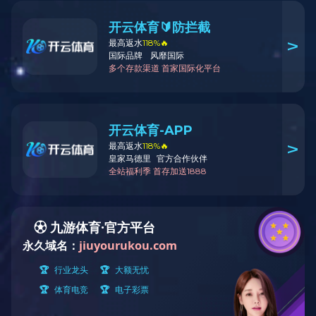
2、工作效率高：是老式截齿的2.5倍。
3、节能效率好：因更换次数大幅度下降，缩短了世界杯网上下单平台（中国）
集团公司的停机时间，降低了采掘成本。
产量质量标准：A、锥体部硬度：HRC>65 B、截齿杆硬度：HRC28° -32°C、
表面硬度：HV>2000 采用t殊热处理工艺，达到40-45度，表面基本无氧化。