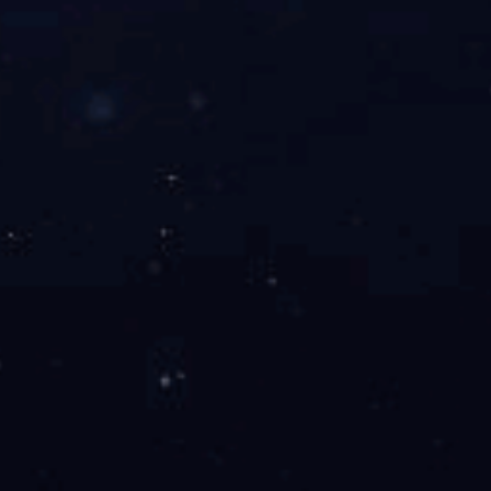
GL102-43(35)-u170-
gl89-43(35)-lhx-u170-
s2535b2-cN磨世界杯网上
z2235b2-cN用型世界杯网
下单平台（中国）集团公司
上下单平台（中国）集团公
截齿
司截齿
搜索本站
客服咨询
15935109728
站点地图
｜
网站地图
Copyright © 2018-2021 世界杯网上下单平台（中国）集团公司 版权所有 |
湘ICP备
18013084号-1
开云web站登录页面入口
|
世界杯压注平台
|
开云手机官方网站
|
MK·体
育（中国）官方网站
|
开云网
|
九游·体育（jiuyou.com）官方网站
|
安博
手机版app
|
九游app官方端入口
|
米兰官方网站
|