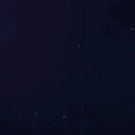
相关产品
GL102-35-U92-Z1926b2-
GL102-43(35)-U170-
cN磨世界杯网上下单平台
Z2235B2-CN用型世界杯网
（中国）集团公司截齿
上下单平台（中国）集团公
司镐形截齿