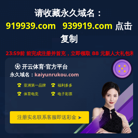
旋挖截齿
jc3060-25b2玄武石N用型旋挖截齿
2024-10-30
jc3060-25b2玄武石*用型旋挖截齿是专门为有花岗岩、玄武岩石的煤
矿设计的，适用于60mpa以下的岩石层，其截割头比较大一点有
Φ25，高度有136mm，买玄武岩旋挖截齿就选它。性价比很高，钻
进效果好。
山德维克截齿简介：
截齿是采煤过程中大量使用的易损件，齿体磨损是其主要失效形式之一，所以针
对这种情况多年来经过不断的努力、开发研制、井下实验、不断改进生产工艺，
使我公司的产品从硬度、抗拉、抗弯、抗冲击、不易磨损等技术达到或超过同类
进口产品。通过山德维克公司不断的努力，提高了截齿的可靠性，成功的降低了
采掘成本，为g家开展煤炭开采机械化做出了很大的贡献。买硬岩截齿就选山德
维克截齿，专啃硬岩，不易磨损实用。
目前新型的截齿有如下使用优势：
1、使用寿命长，是传统截齿的1-1.5倍。