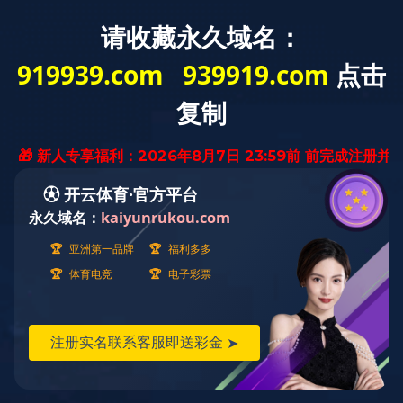
旋挖截齿
ht3060-22-c1-c硬岩旋挖截齿
2024-10-30
ht3060-22-c1-c硬岩旋挖截齿，攻坚克难，专啃硬岩的旋挖齿，适用
于任何煤矿，有极佳的不易磨损性和自转性能，大幅提高了钻进的效
率和降低煤矿采掘成本。找硬岩截齿厂家就选山德维克，急您之所
急。。为您排忧解难
山德维克截齿简介：
截齿是采煤过程中大量使用的易损件，齿体磨损是其主要失效形式之一，所以针
对这种情况多年来经过不断的努力、开发研制、井下实验、不断改进生产工艺，
使我公司的产品从硬度、抗拉、抗弯、抗冲击、不易磨损等技术达到或超过同类
进口产品。通过山德维克公司不断的努力，提高了截齿的可靠性，成功的降低了
采掘成本，为g家开展煤炭开采机械化做出了很大的贡献。买硬岩截齿就选山德
维克截齿，专啃硬岩，不易磨损实用。
目前新型的截齿有如下使用优势：
1、使用寿命长，是传统截齿的1-1.5倍。