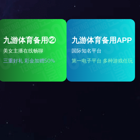
cN
gl89-43(35)-lhx-u170-z2235b2-
集
cN用型世界杯网上下单平台（中
国）集团公司截齿