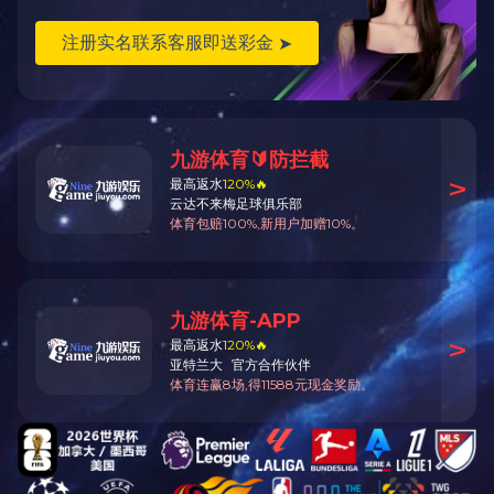
GL102-43(35)-u170-
gl89-43(35)-lhx-u170-
s2535b2-cN磨世界杯网上
z2235b2-cN用型世界杯网
下单平台（中国）集团公司
上下单平台（中国）集团公
截齿
司截齿
搜索本站
客服咨询
15935109728
站点地图
｜
网站地图
Copyright © 2018-2021 世界杯网上下单平台（中国）集团公司 版权所有 |
湘ICP备
18013084号-1