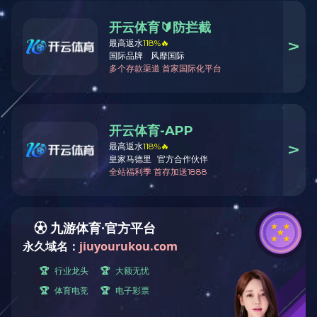
相关产品
GL102-35-U92-Z1926b2-
GL102-43(35)-U170-
cN磨世界杯网上下单平台
Z2235B2-CN用型世界杯网
（中国）集团公司截齿
上下单平台（中国）集团公
司镐形截齿