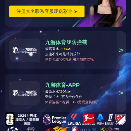
GL102-43(35)-u170-
gl89-43(35)-lhx-u170-
s2535b2-cN磨世界杯网上
z2235b2-cN用型世界杯网
下单平台（中国）集团公司
上下单平台（中国）集团公
截齿
司截齿
搜索本站
客服咨询
15935109728
站点地图
｜
网站地图
Copyright © 2018-2021 世界杯网上下单平台（中国）集团公司 版权所有 |
湘ICP备
18013084号-1