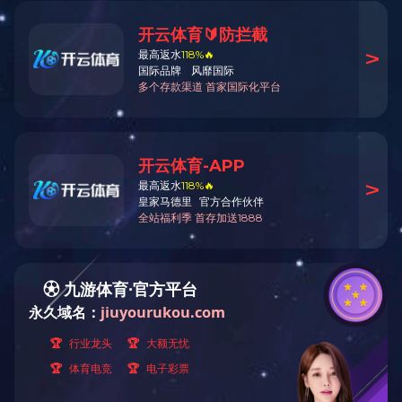
MQ18-200/63矿用锚索张拉机具型号及含义:
M：产品类别：矿用锚索张拉机具 Q：1特征：液压
泵动力方式：Q(气动); 15(18)：2特征：适应锚索公称Z
径(mm),取整; 200/63(300/63)：主要参数：额定张拉力
(kn)/千斤顶额定压力(mpa);
MQ18-200/63矿用锚索张拉机具性能参数:
整机:
额定压力(KN):200; 千斤顶额定压力(MPa):63; 适应锚索公称Z径(mm):
15.24/17.8/18.9; 张拉力值满量程准确度偏差:≤3%; 测量仪表:型式:指针式; 型
号:MQ18-200/63; 量程(KN)0-280; 精度等级2.5级;