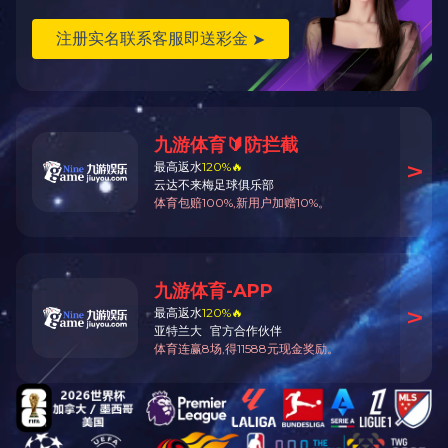
张拉千斤顶:
:缸径(mm):75; 行程(mm):150; 中心孔径mm):21; 机重(KG):18;
额定流量(L/min):0.8;
气动泵:
气源额定压力(MPa):0.4; 额定输出压力(MPa):45; 噪声声功率级
(dBA):<112; 噪声声压级(dBA)<95; 油箱有用容积(L):2.4; 重量(KG): 10;
操作方法：
(1)确保油管中及接头处无污物后，将油管与泵和张拉千斤顶连接紧固，在
粉煤尘较多的场合尽量不要拆卸;(2)退锚：将张拉千斤顶的中缸退回到Z低位
置，中缸如不退回到Z低位置有可能锚索插不进千斤顶。(注意：到底后油压显示
增高时要立即停止供油并卸载)。(3)将钢板(托盘)、外置锚具等套好，把钢绞线
插入张拉千斤顶的顶孔内约150mm，使顶压器在顶板处预紧外置锚具体; (4)
启动油泵拉拨开关，使中缸伸出。在中缸伸出过程中，由于顶锚管脱离固定在内
缸的工具锚而使工具锚在弹力推动下锁紧钢绞线，从而在油缸顶出时钢绞线不断
被拉伸，锚具连同钢板(托盘)则不断被顶紧，张紧完成。 (5)当中缸顶到预定位
置后，启动退锚开关退回油缸，锚具锁定钢绞线，从而使钢绞线处在承载状态，
顶板则被牢牢地拖住。取下千斤顶，退锚完成。 (6)一次张拉行程不得超过
120mm，超过时应多次张拉。
矿用锚索张拉机具维护与保养:
(1)随时检查油管及其连接处有无漏油迹象，要求高压胶管无任何损伤，千
斤顶的各部位无漏油现象; (2)拆除油管后，油嘴要立刻套上防尘帽; (3)顶
压器b须与中缸拧紧，松动时强行工作将导致千斤顶损坏; (4)无实际需要，