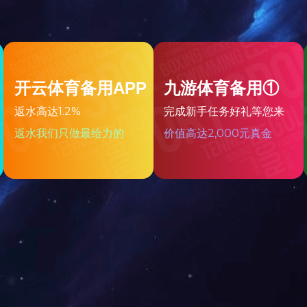
精度等级：1.5级;
径(mm)： 20; 机重(kg)：21;
(L)：4;系统排量(ml/次)：低压 14.5 高压 2.3; 机重(kg)