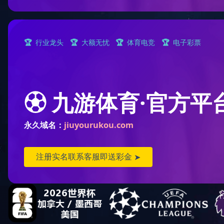
二、型号及含义
M：产品类别：矿用锚索张拉机具。 
18：2特征：适应锚索公称Z径(mm),取
力(KN)：200;
三、产品参数：
MS18-200/63;
整机性能参数：
额定拉力(KN)：200; 千斤顶额定压力(MPa
张拉力测量仪表