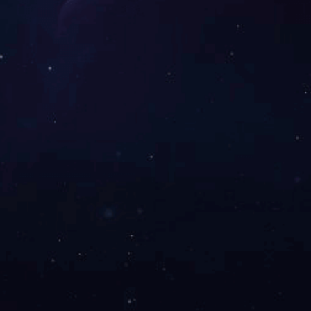
L102-43(35)-U170-Z2235B2-
GL102-43(35)-u170-s2535b2-
N用型世界杯网上下单平台（中
磨世界杯网上下单平台（中国）
国）集团公司镐形截齿
团公司截齿
客服咨询
1593
站点地图
｜
网站地图