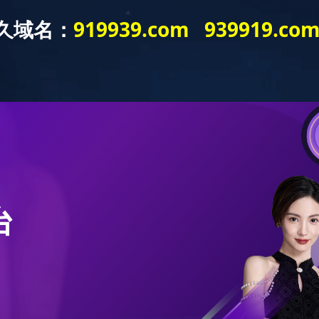
首页
关于我们
矿用截齿系
钻头系列
钻杆系
列
用锚索张接机具-手动锚索张拉机具
机具由张拉千斤顶，手动液压泵以及高压胶管等组成，构成一组煤
17.8、Φ18.9、或21.6mm的钢绞线锚索的安装。该机同样
于拆卸及回收锚具、托盘、锚网和锚带等，以便即时放顶，释放